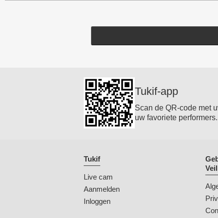
Tukif-app
Scan de QR-code met uw 
uw favoriete performers.
Tukif
Geb
Vei
Live cam
Alg
Aanmelden
Pri
Inloggen
Con