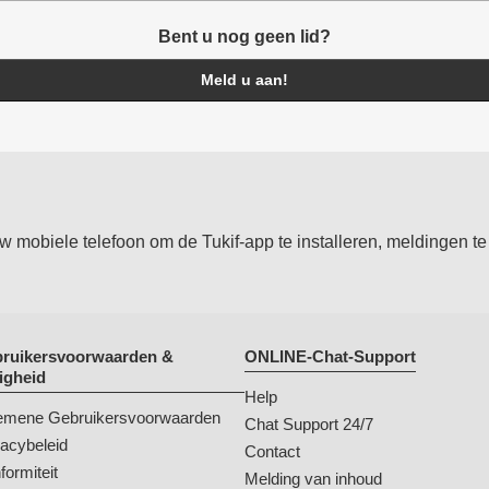
Bent u nog geen lid?
Meld u aan!
mobiele telefoon om de Tukif-app te installeren, meldingen te 
ruikersvoorwaarden &
ONLINE-Chat-Support
ligheid
Help
emene Gebruikersvoorwaarden
Chat Support 24/7
vacybeleid
Contact
formiteit
Melding van inhoud