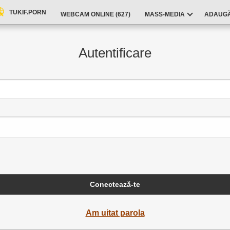
TUKIF.PORN
WEBCAM ONLINE (
627
)
MASS-MEDIA
ADAUGĂ
Autentificare
Conectează-te
Am uitat parola