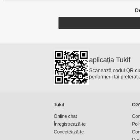
De
aplicația Tukif
Scanează codul QR cu te
performerii tăi preferați
Tukif
CGV
Online chat
Cond
Înregistrează-te
Poli
Conectează-te
Con
Coo