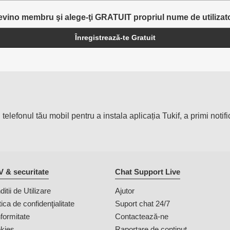
vino membru şi alege-ţi GRATUIT propriul nume de utilizat
Înregistrează-te Gratuit
lefonul tău mobil pentru a instala aplicația Tukif, a primi notifi
.
 & securitate
Chat Support Live
itii de Utilizare
Ajutor
tica de confidenţialitate
Suport chat 24/7
formitate
Contactează-ne
kies
Raportare de conținut