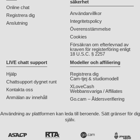
säkerhet
Online chat
Användarvillkor
Registrera dig
Integritetspolicy
Anslutning
Överensstämmelse
Cookies
Försäkran om efterlevnad av
kraven för registerföring enligt
18 U.S.C. § 2257
LIVE chatt support
Modeller och affiliering
Hjälp
Registrera dig
Cam-tjej & studiomodell
Chattsupport dygnet runt
XLoveCash
Kontakta oss
Webbansvariga / Affiliates
Anmälan av innehåll
Go.cam – Åldersverifiering
Användning av plattformen kan leda till beroende. Sätt gränser för dig
själv.