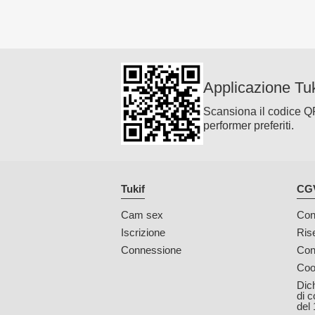
Applicazione Tuk
Scansiona il codice QR c
performer preferiti.
Tukif
CGV
Cam sex
Con
Iscrizione
Ris
Connessione
Con
Coo
Dich
di c
del