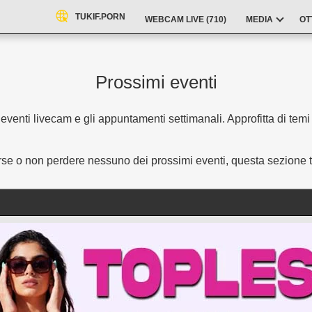
TUKIF.PORN
WEBCAM LIVE (
710
)
MEDIA
OT
Prossimi eventi
eventi livecam e gli appuntamenti settimanali. Approfitta di temi 
rse o non perdere nessuno dei prossimi eventi, questa sezione ti