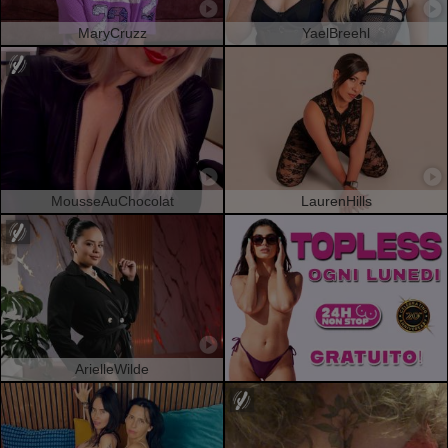
MaryCruzz
YaelBreehl
MousseAuChocolat
LaurenHills
ArielleWilde