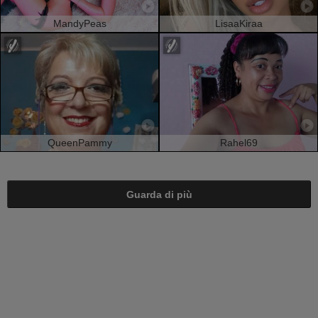
MandyPeas
LisaaKiraa
QueenPammy
Rahel69
Guarda di più