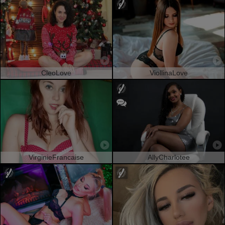
CleoLove
ViollinaLove
VirginieFrancaise
AllyCharlotee