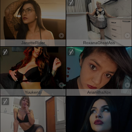
JanetteRider
RoxanaGreatAss
Yuukenzi
ArianithaXox