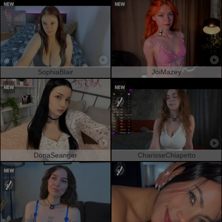
SophiaBlair
JoiMazey
DonaSeanger
CharisseChiapetto