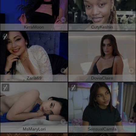
KirraMoon
CutyKeshin
Zaria69
DoviaClaire
MsMaryLori
SensualCamila