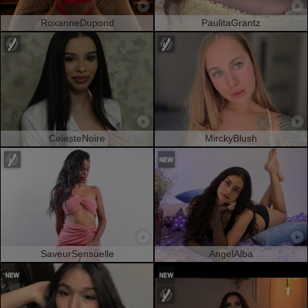
RoxanneDupond
PaulitaGrantz
CelesteNoire
MirckyBlush
SaveurSensuelle
AngelAlba