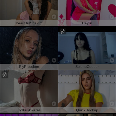
BeautifulShalom
Caylin
FlyFreedom
SeleneCooper
DollieSkweres
QuickHookup