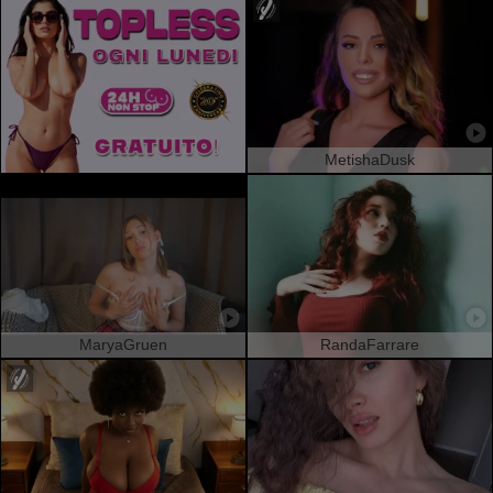
MetishaDusk
MaryaGruen
RandaFarrare