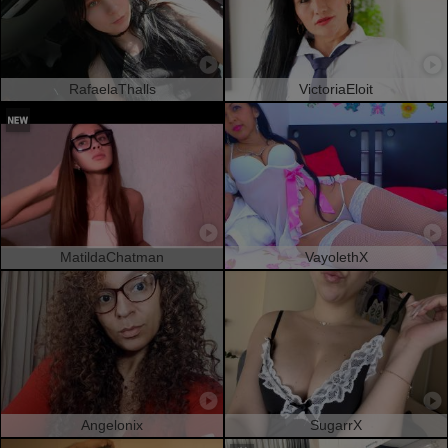
RafaelaThalls
VictoriaEloit
MatildaChatman
VayolethX
Angelonix
SugarrX