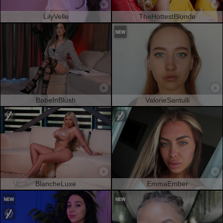
LilyVelle
TheHottestBlonde
BabeInBlush
ValorieSantulli
BlancheLuxe
EmmaEmber