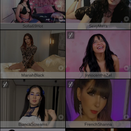
Sofia69Hot
SexyMirra
MariahBlack
InnocenthaZel
BiancaScreams
FrenchShanna