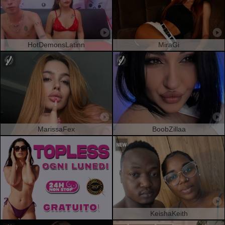
HotDemonsLatinn
MiraGi
MarissaFex
BoobZillaa
KeishaKeith