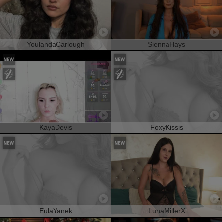
YoulandaCarlough
SiennaHays
KayaDevis
FoxyKissis
EulaYanek
LunaMillerX