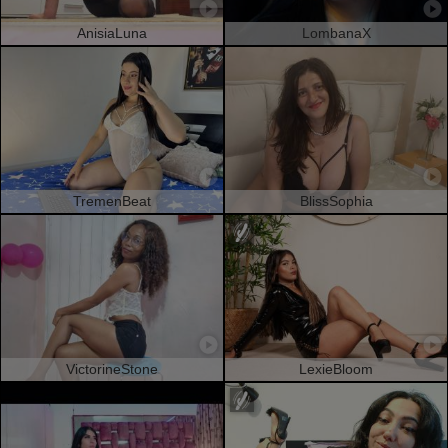
AnisiaLuna
LombanaX
TremenBeat
BlissSophia
VictorineStone
LexieBloom