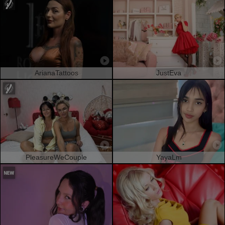
ArianaTattoos
JustEva
PleasureWeCouple
YayaLm