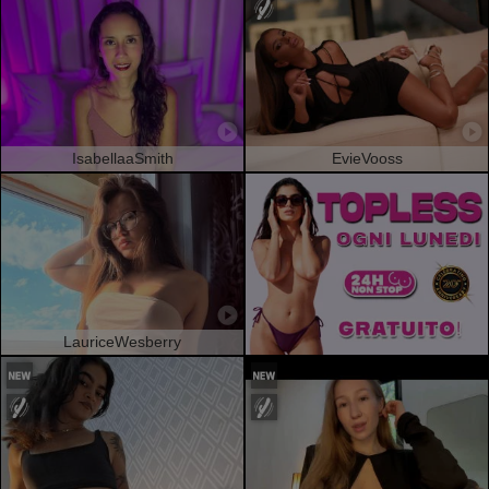
IsabellaaSmith
EvieVooss
LauriceWesberry