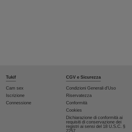
OrianaLaFrancaise
Rodalinda
Euphorias
Tukif
CGV e Sicurezza
Cam sex
Condizioni Generali d'Uso
Iscrizione
Riservatezza
Connessione
Conformità
Cookies
Dichiarazione di conformità ai
requisiti di conservazione dei
registri ai sensi del 18 U.S.C. §
2257