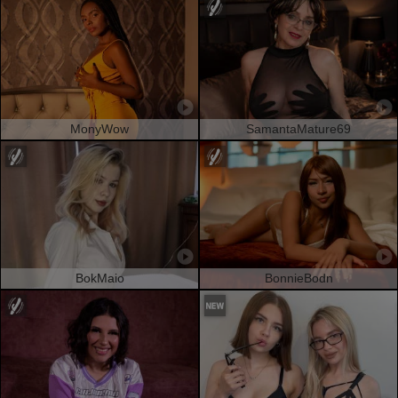
MonyWow
SamantaMature69
BokMaio
BonnieBodn