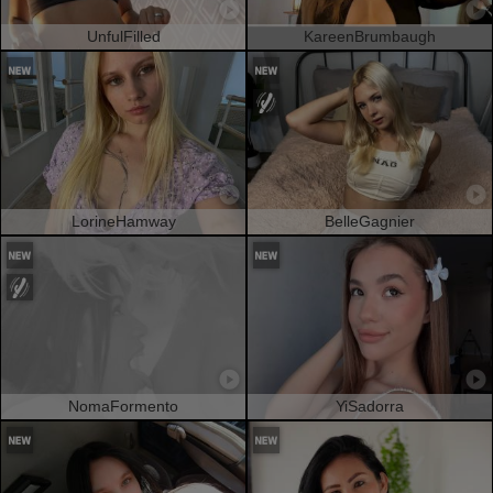
UnfulFilled
KareenBrumbaugh
LorineHamway
BelleGagnier
NomaFormento
YiSadorra