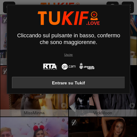
Cliccando sul pulsante in basso, confermo
che sono maggiorenne.
Uscire
OrianaLaFrancaise
SweetBelle
Entrare su Tukif
MissMinna
VickMoon