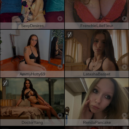
SexyDesires
FrenchieLilieFleur
AmmyHotty69
LatashaBasset
DoctorYang
RendaPancake