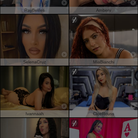
RayBeliles
Amberv
SelenaCruz
MiaBianchi
Ivannaah
CloeRouss