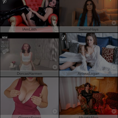
IAmLilith
SiennaHays
DorcasHarmen
AnissaLogan
GiannaSexxy
AlbertaAllen