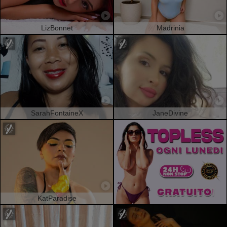
LizBonnet
Madrinia
SarahFontaineX
JaneDivine
KatParadise