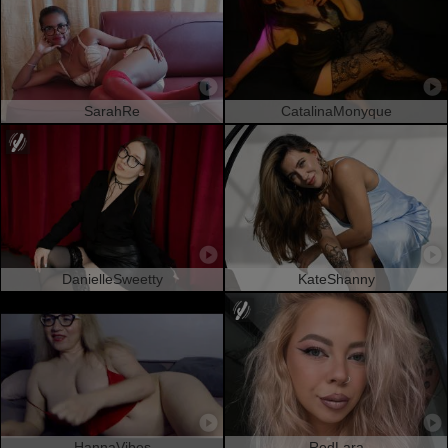
SarahRe
CatalinaMonyque
DanielleSweetty
KateShanny
HannaVibes
RedLara