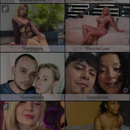
SwetHunny
BlancheLuxe
GussieBridie
SolandAndy