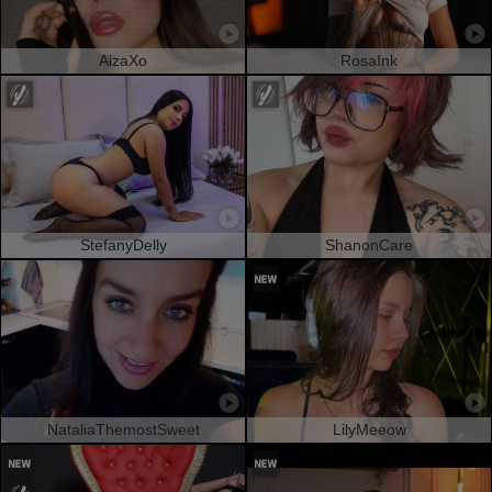
AizaXo
RosaInk
StefanyDelly
ShanonCare
NataliaThemostSweet
LilyMeeow