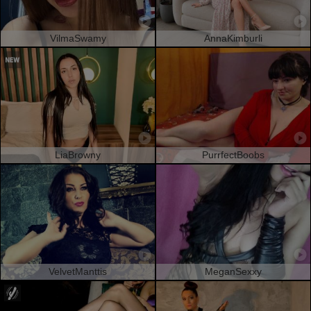
VilmaSwamy
AnnaKimburli
LiaBrowny
PurrfectBoobs
VelvetManttis
MeganSexxy