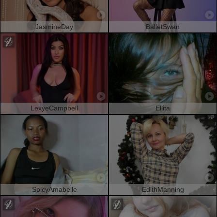
JasmineDay
BalletSwan
LexyeCampbell
Ellita
SpicyAmabelle
EdithManning