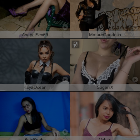
AnabelSex69
MatureGoddess
KayaOcean
SugarrX
BetyBoobs
Vahitri