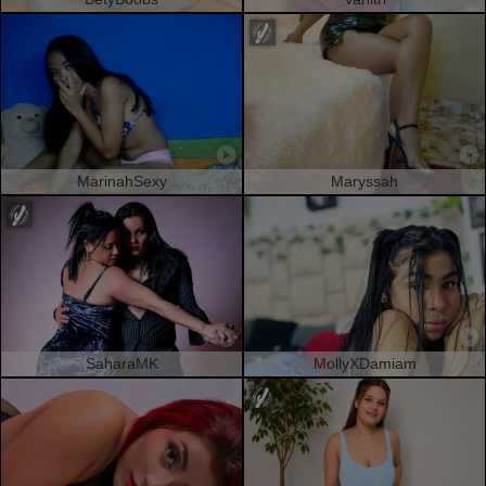
MarinahSexy
Maryssah
SaharaMK
MollyXDamiam