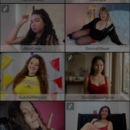
AliceSmity
EmmaEllison
NataliaWendys
ShairaBeauchene