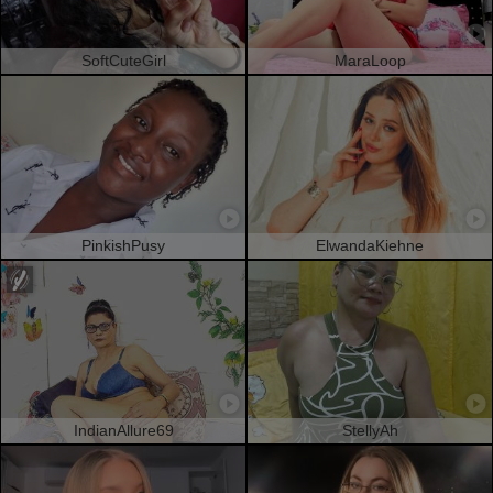
SoftCuteGirl
MaraLoop
PinkishPusy
ElwandaKiehne
IndianAllure69
StellyAh