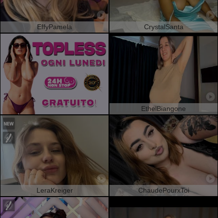
EffyPamela
CrystalSanta
EthelBiangone
LeraKreiger
ChaudePourxToi