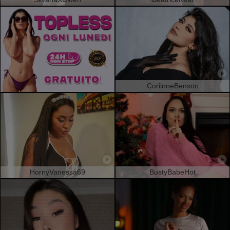
CoriinneBenson
HornyVanessa69
BustyBabeHot