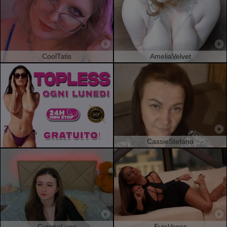
CoolTatis
AmeliaVelvet
CassieStefana
CyrenaLuxe
EvieVooss