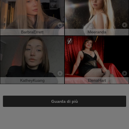
BarbraErrett
Meeranda
KatheyKuang
ElenaHart
Guarda di più