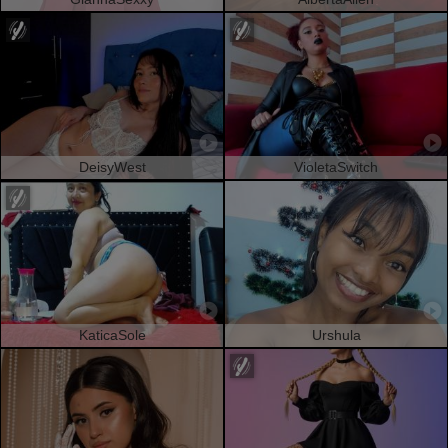
DeisyWest
VioletaSwitch
KaticaSole
Urshula