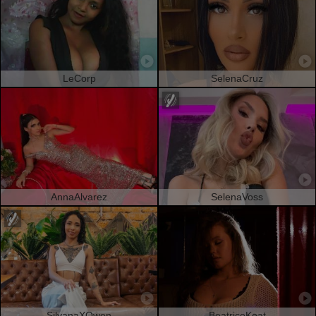
LeCorp
SelenaCruz
AnnaAlvarez
SelenaVoss
SilvanaXOwen
BeatriceKeat