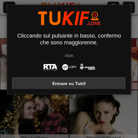
Tutti (
500
)
Normale
×
Cliccando sul pulsante in basso, confermo
che sono maggiorenne.
Uscire
Entrare su Tukif
CelesteMorel
EmmaBeaumont
MikeAndAnna
MilagrosEdmisten