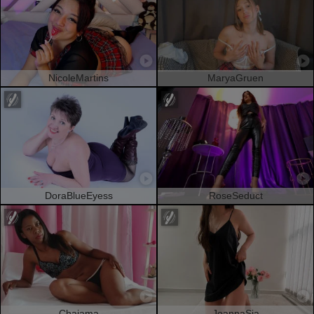
NicoleMartins
MaryaGruen
DoraBlueEyess
RoseSeduct
Chaiama
JoannaSia