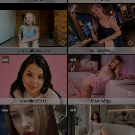
ChristalKowalske
SofiaDelRios
MarelingRossi
MaevaRey