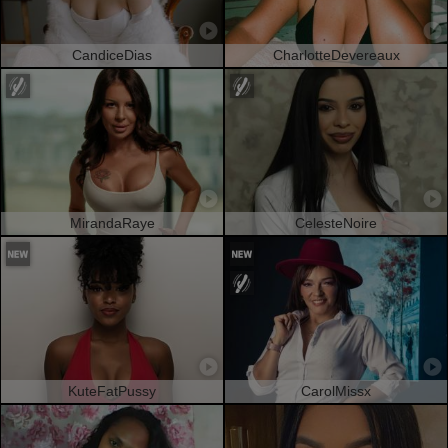
CandiceDias
CharlotteDevereaux
MirandaRaye
CelesteNoire
KuteFatPussy
CarolMissx