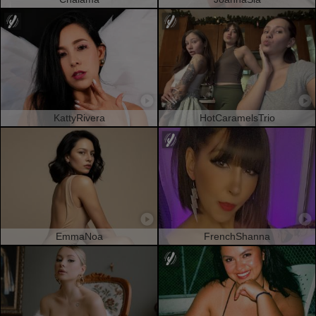
KattyRivera
HotCaramelsTrio
EmmaNoa
FrenchShanna