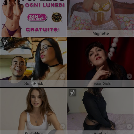
Mignette
SofiaFuck
IllusionGold
StellaNoir
AnnLily