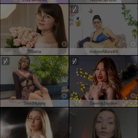
Tilliana
IndianAllure69
SwetHunny
SiennaJayden