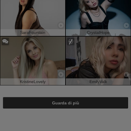
SaraFountain
CrystalHope
KristineLovely
EmilyValk
Guarda di più