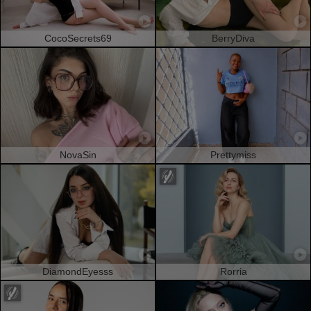
CocoSecrets69
BerryDiva
NovaSin
Prettymiss
DiamondEyesss
Rorria