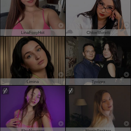
LinaFoxyHot
ChloeMoretti
Limina
Tyvizex
ElsyNevares
NicoleSpritzer