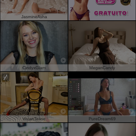
JasmineAsha
CindyxGlam
MeganCandy
VivianTease
PureDream69