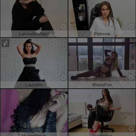
LatrinaBouffard
Palessia
LauraSin
MisissFire
MeganSexxy
AnaHathor