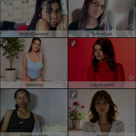
MollyXDamiam
EmmaLust
Madrinia
LauraLee69
SpicyAmabelle
Steisii