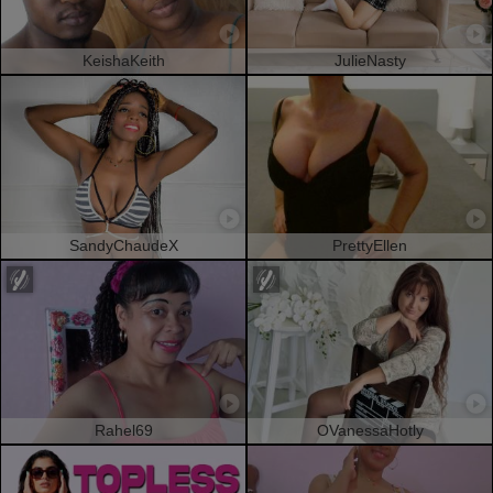
KeishaKeith
JulieNasty
SandyChaudeX
PrettyEllen
Rahel69
OVanessaHotly