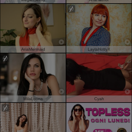
AriaMermaid
LaylaHottyX
MilaLoona
Cyah