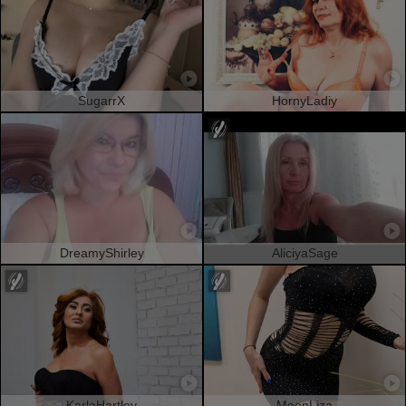
SugarrX
HornyLadiy
DreamyShirley
AliciyaSage
KarlaHartley
MoonLiza