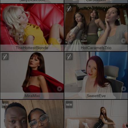
TheHottestBlonde
HotCaramelsTrio
MiraMixi
SweettEve