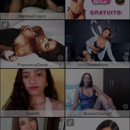
MelissaCrayzy
FrancescaDante
SashaHans
Tann69
BrookeCherryX