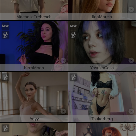
MachelleTrebesch
IldaMarcin
KirraMoon
YasukoCella
Anyy
Tsukerberg