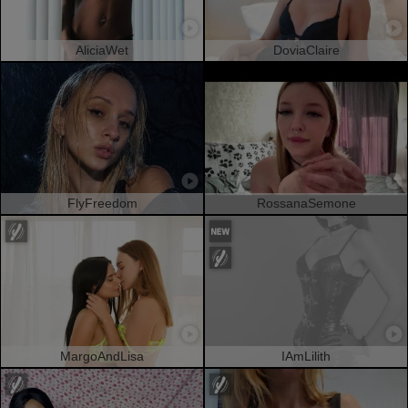
AliciaWet
DoviaClaire
FlyFreedom
RossanaSemone
MargoAndLisa
IAmLilith