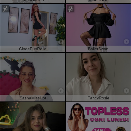
CindeFunRella
BalletSwan
SashaMissHot
FancyRosie