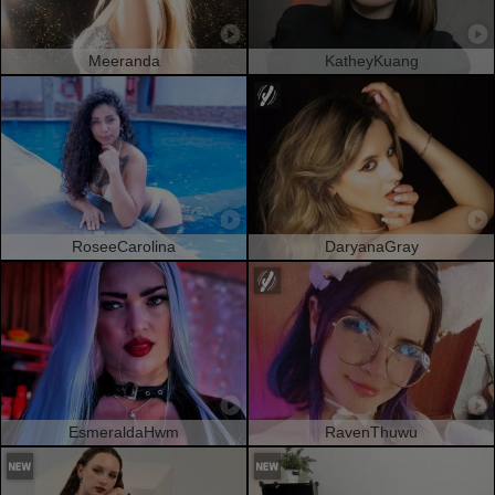
Meeranda
KatheyKuang
RoseeCarolina
DaryanaGray
EsmeraldaHwm
RavenThuwu