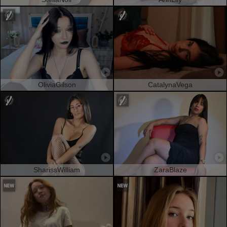
OliviaGilson
CatalynaVega
SharissWilliam
ZaraBlaze