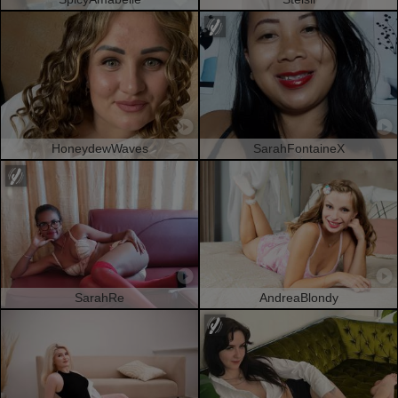
HoneydewWaves
SarahFontaineX
SarahRe
AndreaBlondy