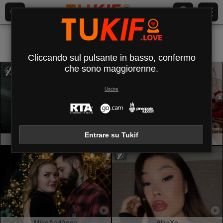
Tutti (
539
)
Tette Medie
×
Cliccando sul pulsante in basso, confermo
che sono maggiorenne.
Uscire
Entrare su Tukif
MarissaFex
PleasureWeCouple
MikeAndAnna
AizaXo