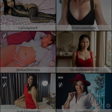
LaCoquineX
FrancaiseAline
AmberDemons
ShairaBeauchene
SallyDickinson
CarolMissx