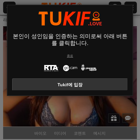
라이브 웹캠
여성
Gracexhot
GraceXHot
본인이 성인임을 인증하는 의미로써 아래 버튼
를 클릭합니다.
오프라인
종료
Tukif에 입장
바이오
미디어
코멘트
메시지