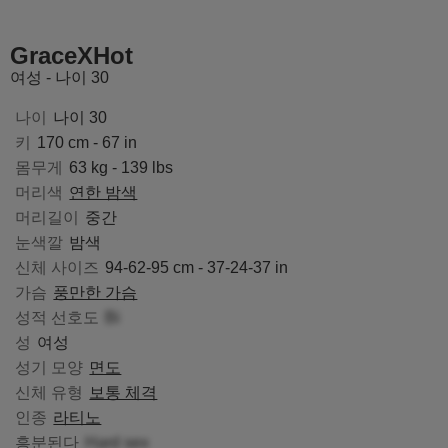
letBlondie
LindaSmith
CurvySensation
MiaMon
GraceXHot
여성 - 나이 30
나이
나이 30
키
170 cm - 67 in
몸무게
63 kg - 139 lbs
머리색
연한 밤색
머리길이
중간
눈색깔
밤색
신체 사이즈
94-62-95 cm - 37-24-37 in
가슴
풍만한 가슴
성적 선호도
Bi
성
여성
성기 모양
면도
신체 유형
보통 체격
인종
라티노
흥분된다
Hard sex