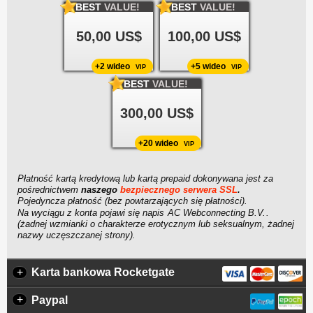
BEST
VALUE!
BEST
VALUE!
50,00 US$
100,00 US$
+2 wideo
+5 wideo
VIP
VIP
BEST
VALUE!
300,00 US$
+20 wideo
VIP
Płatność kartą kredytową lub kartą prepaid dokonywana jest za
pośrednictwem
naszego
bezpiecznego serwera SSL
.
Pojedyncza płatność (bez powtarzających się płatności).
Na wyciągu z konta pojawi się napis
.
(żadnej wzmianki o charakterze erotycznym lub seksualnym, żadnej
nazwy uczęszczanej strony).
+
Karta bankowa Rocketgate
+
Paypal