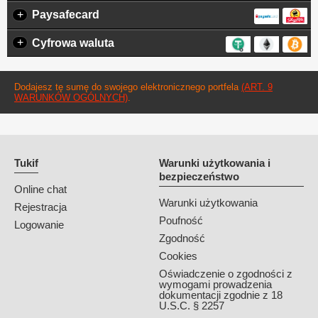
+
Paysafecard
+
Cyfrowa waluta
Dodajesz tę sumę do swojego elektronicznego portfela
(ART. 9
WARUNKÓW OGÓLNYCH)
.
Tukif
Warunki użytkowania i
bezpieczeństwo
Online chat
Warunki użytkowania
Rejestracja
Poufność
Logowanie
Zgodność
Cookies
Oświadczenie o zgodności z
wymogami prowadzenia
dokumentacji zgodnie z 18
U.S.C. § 2257