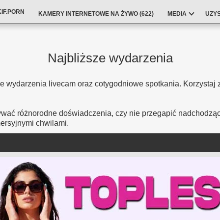
IF.PORN
KAMERY INTERNETOWE NA ŻYWO (
622
)
MEDIA
UZY
Najbliższe wydarzenia
ze wydarzenia livecam oraz cotygodniowe spotkania. Korzystaj
żywać różnorodne doświadczenia, czy nie przegapić nadchodząc
mersyjnymi chwilami.