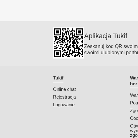
Aplikacja Tukif
Zeskanuj kod QR swoim t
swoimi ulubionymi perfo
Tukif
War
bez
Online chat
War
Rejestracja
Pou
Logowanie
Zgo
Coo
Ośw
wym
zgo