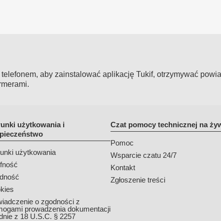
elefonem, aby zainstalować aplikację Tukif, otrzymywać powia
rmerami.
unki użytkowania i
Czat pomocy technicznej na ży
pieczeństwo
Pomoc
unki użytkowania
Wsparcie czatu 24/7
fność
Kontakt
dność
Zgłoszenie treści
kies
iadczenie o zgodności z
ogami prowadzenia dokumentacji
dnie z 18 U.S.C. § 2257