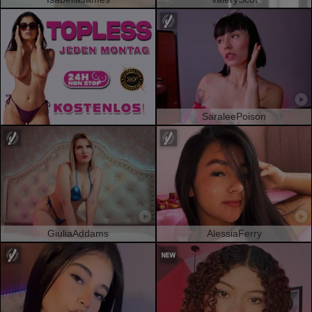
SaraleePoison
GiuliaAddams
AlessiaFerry