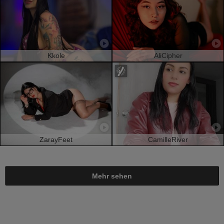
Kkole
AliCipher
ZarayFeet
CamilleRiver
Mehr sehen