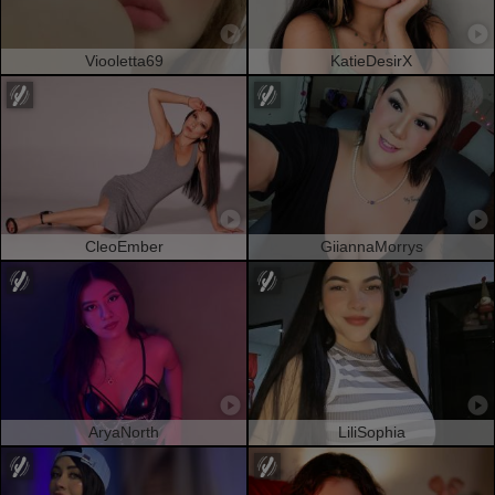
Viooletta69
KatieDesirX
CleoEmber
GiiannaMorrys
AryaNorth
LiliSophia