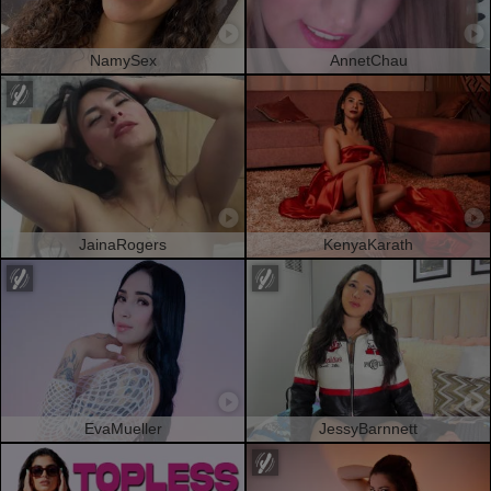
NamySex
AnnetChau
JainaRogers
KenyaKarath
EvaMueller
JessyBarnnett