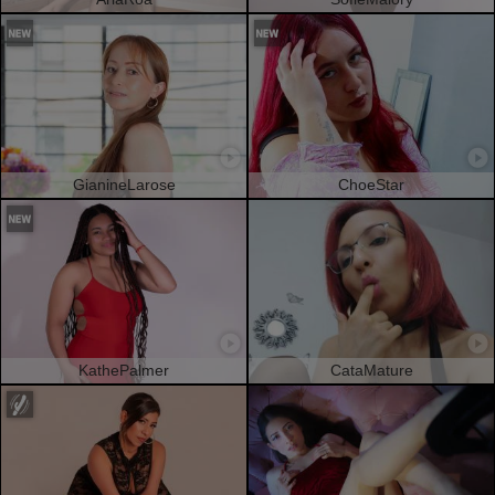
GianineLarose
ChoeStar
KathePalmer
CataMature