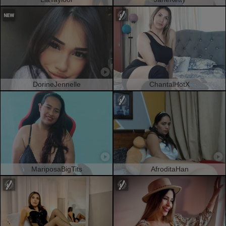
DorineJennelle
ChantalHotX
MariposaBigTits
AfroditaHan