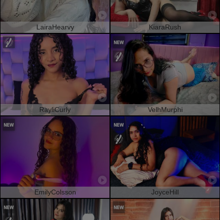
LairaHearvy
KiaraRush
RayliCurly
VelhMurphi
EmilyColsson
JoyceHill