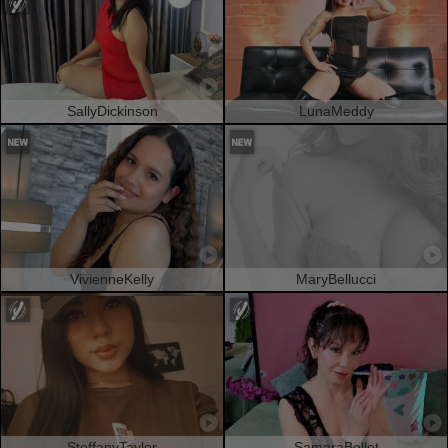
SallyDickinson
LunaMeddy
VivienneKelly
MaryBellucci
SteffanyTaylor
SamaraBellet