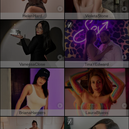
HelenHard
VioletaStone
VanessaClose
TinaYEdward
BrianaHarpers
LauraBluess