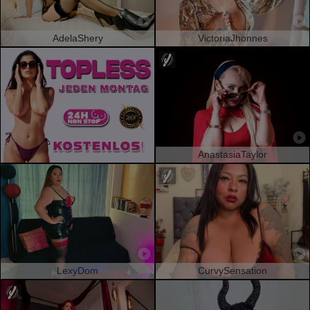
AdelaShery
VictoriaJhonnes
AnastasiaTaylor
LexyDom
CurvySensation