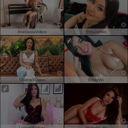
AnastasiaVolkov
EmaJames
SilvanaXOwen
EmilyVio
LuciadelaVega
MichelleLilla