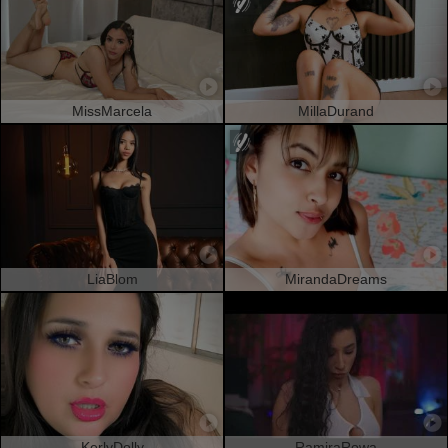
MissMarcela
MillaDurand
LiaBlom
MirandaDreams
KerlyDolly
RamiraRowa