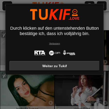
Alle (
618
)
Latino
×
Durch klicken auf den untenstehenden Button
bestätige ich, dass ich volljährig bin.
Verlassen
Weiter zu Tukif
BlissCouple
SofieWhite
IsabellaJames
ValeryScot