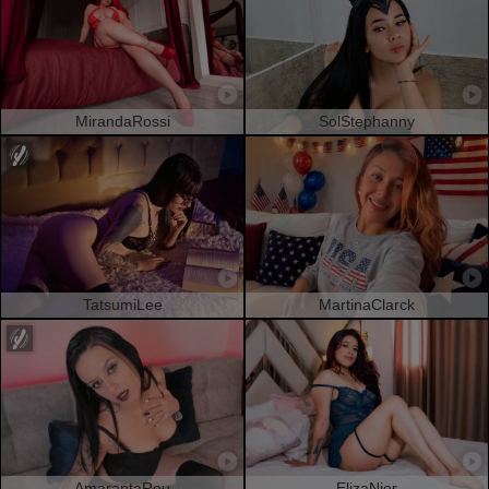
MirandaRossi
SolStephanny
TatsumiLee
MartinaClarck
AmarantaRou
ElizaNior