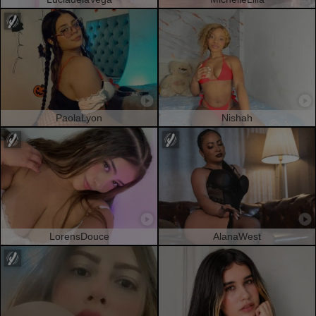
PaolaLyon
Nishah
LorensDouce
AlanaWest