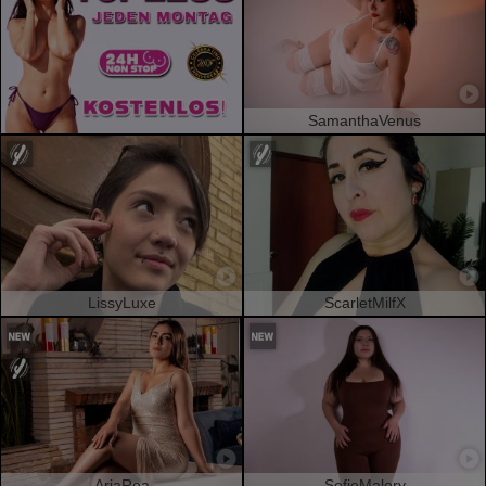
SamanthaVenus
LissyLuxe
ScarletMilfX
AriaRoa
SofieMalory