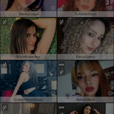
BarelyLegel
SofiaJackson
MaraRoberttss
ElenaSaenz
CuteMatureSassy
AbbieAllenn