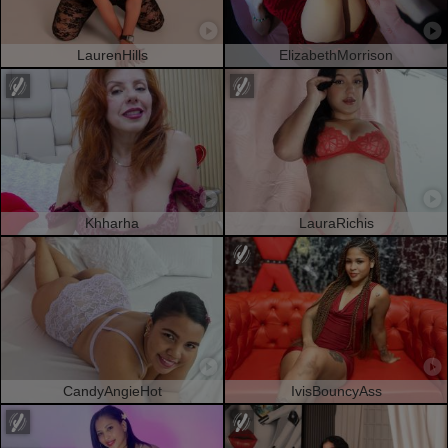
LaurenHills
ElizabethMorrison
Khharha
LauraRichis
CandyAngieHot
IvisBouncyAss