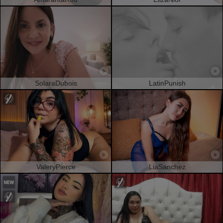
SolaraDubois
LatinPunish
ValeryPierce
LiaSanchez