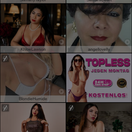
KhloeLawson
angellovelly
BlondieHumide