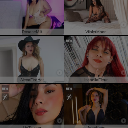
RoxaneMilf
ViioletMoon
AlexaFireHot
IsabellaFleur
LiaTayloor
JaneKetty