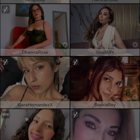
DhannaRose
IssaMilfX
KiaraHernandezX
BiancaRey