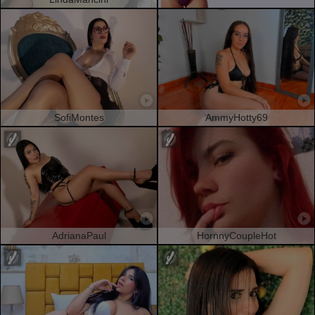
SofiMontes
AmmyHotty69
AdrianaPaul
HornnyCoupleHot