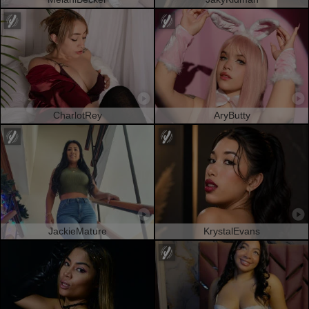
CharlotRey
AryButty
JackieMature
KrystalEvans