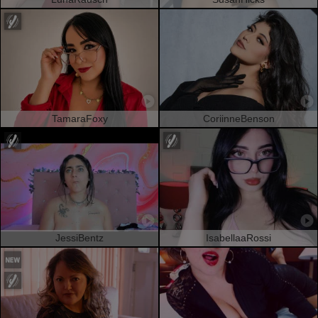
TamaraFoxy
CoriinneBenson
JessiBentz
IsabellaaRossi