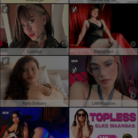
LiaMiss
ElenaHart
KellyShibary
LilithRussoo