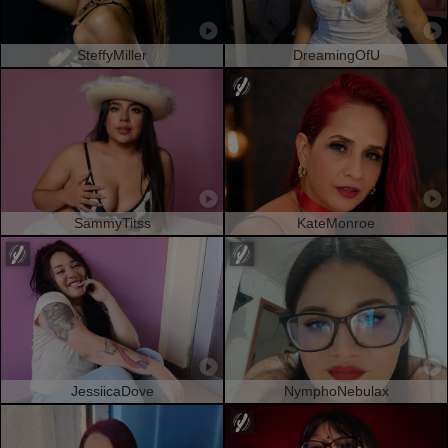
SteffyMiller
DreamingOfU
SammyTitss
KateMonroe
JessiicaDove
NymphoNebulax