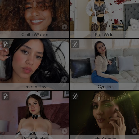
CinthiaWalker
KarlaWild
LaurentRay
Cyntiia
MelaniBecker
JakyKidman