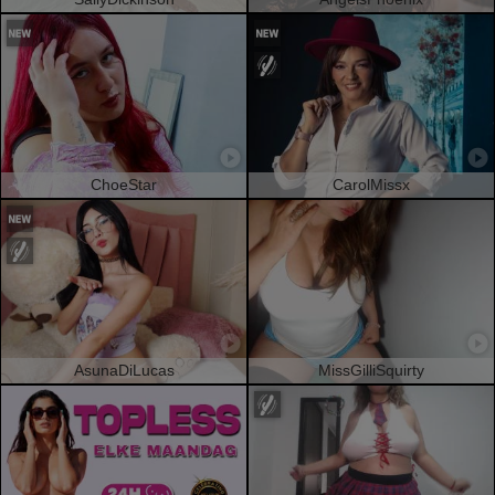
ChoeStar
CarolMissx
AsunaDiLucas
MissGilliSquirty