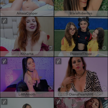
AmaiaCooper
MaraRoberttss
Khharha
PowerofThree
LilithAmoth
DianaPearlsMilf