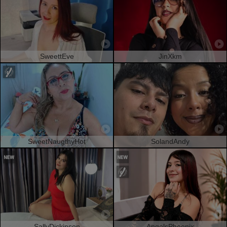
SweettEve
JinXkm
SweetNaugthyHot
SolandAndy
SallyDickinson
AngelsPhoenix