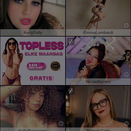
KerlyDolly
EmmaLombardi
NicoleMartins
SofiaPassionne
PamelaColin