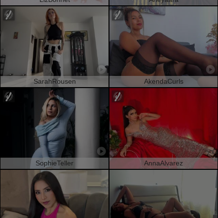
SarahRousen
AkendaCurls
SophieTeller
AnnaAlvarez