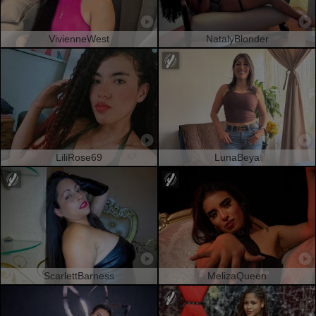
VivienneWest
NatalyBlonder
LiliRose69
LunaBeya
ScarlettBarness
MelizaQueen