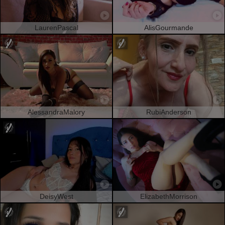
LaurenPascal
AlisGourmande
AlessandraMalory
RubiAnderson
DeisyWest
ElizabethMorrison