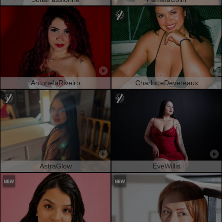
AntonelaRiveiro
CharlotteDevereaux
AstraGlow
EveWillis