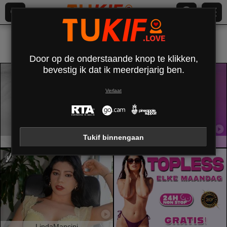
Alles (
581
)
Latino
×
Door op de onderstaande knop te klikken,
bevestig ik dat ik meerderjarig ben.
Verlaat
Tukif binnengaan
AntonellaAndMax
EmilyColsson
LindaMancini