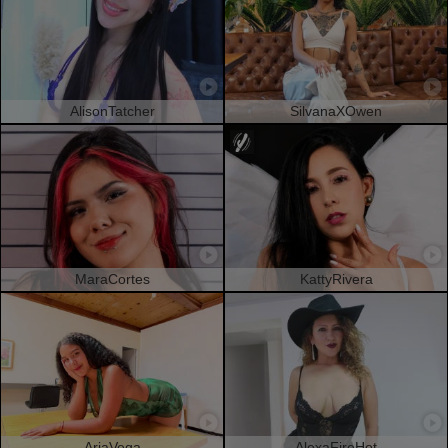
AlisonTatcher
SilvanaXOwen
MaraCortes
KattyRivera
AriaVega
AlexaFireHot