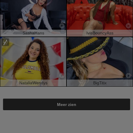
SashaHans
IvisBouncyAss
NataliaWendys
BigTitix
Meer zien