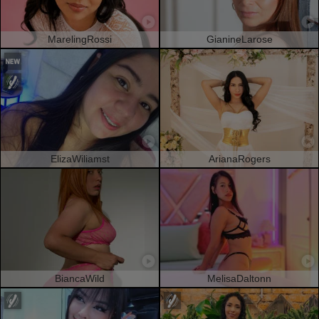
MarelingRossi
GianineLarose
ElizaWiliamst
ArianaRogers
BiancaWild
MelisaDaltonn