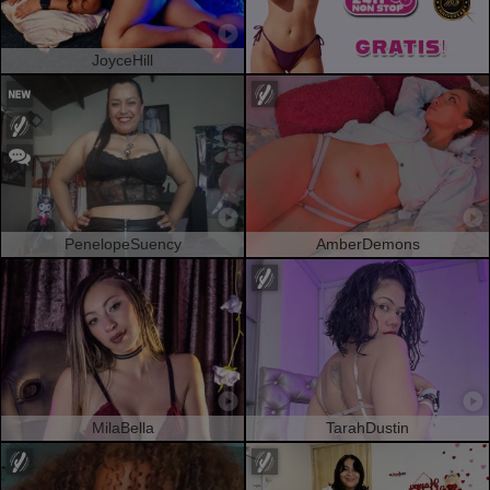
JoyceHill
PenelopeSuency
AmberDemons
MilaBella
TarahDustin