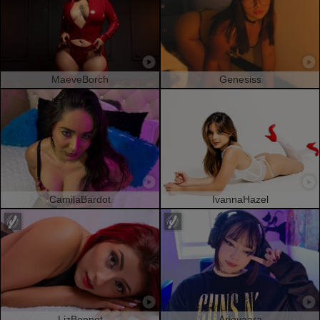
MaeveBorch
Genesiss
CamilaBardot
IvannaHazel
LizBonnet
Arieyaara