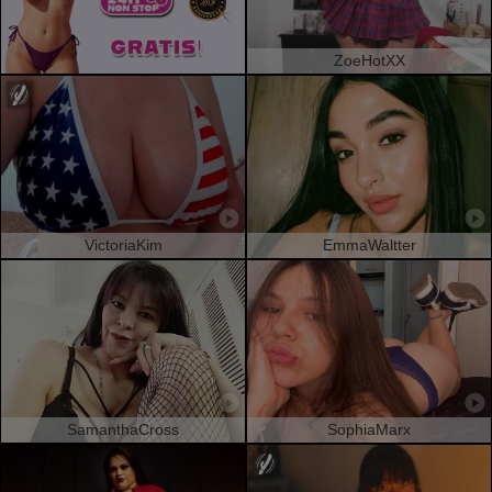
ZoeHotXX
VictoriaKim
EmmaWaltter
SamanthaCross
SophiaMarx