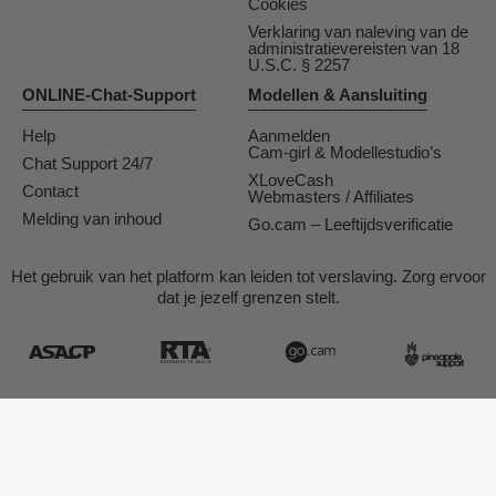
Cookies
Verklaring van naleving van de
administratievereisten van 18
U.S.C. § 2257
ONLINE-Chat-Support
Modellen & Aansluiting
Help
Aanmelden
Cam-girl & Modellestudio’s
Chat Support 24/7
XLoveCash
Contact
Webmasters / Affiliates
Melding van inhoud
Go.cam – Leeftijdsverificatie
Het gebruik van het platform kan leiden tot verslaving. Zorg ervoor
dat je jezelf grenzen stelt.
Concept & Realisatie General Platform services
/ E-Wallet services
© 2026
Tukif