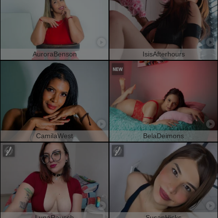
AuroraBenson
IsisAfterhours
CamilaWest
BelaDeimons
LunaRausch
SusanHicks