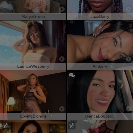
MaryaGruen
JazzBerry
LauriceWesberry
Amberv
LovingBlondie
BiancaBoobs69