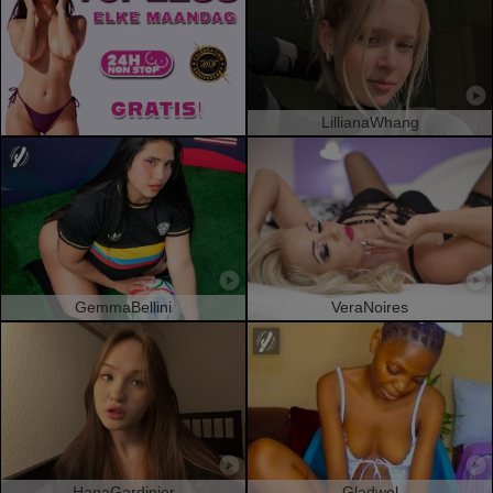
LillianaWhang
GemmaBellini
VeraNoires
HanaGardinier
Gladwel