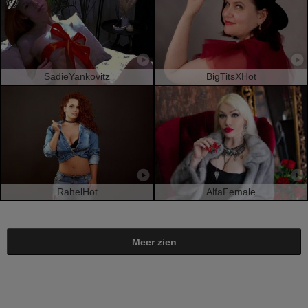
SadieYankovitz
BigTitsXHot
RahelHot
AlfaFemale
Meer zien