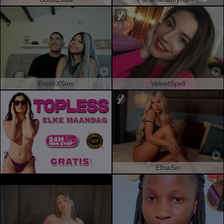
EroticXSins
VelvetSpell
EllsaSin