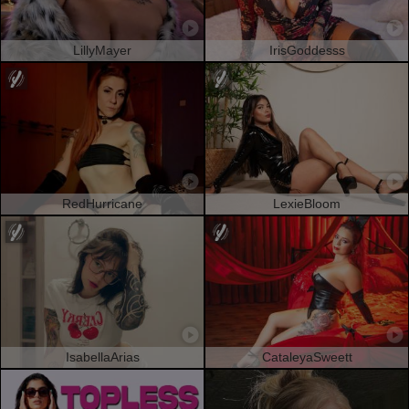
LillyMayer
IrisGoddesss
RedHurricane
LexieBloom
IsabellaArias
CataleyaSweett