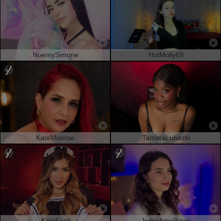
NoemySimone
HotMolly69
KateMonroe
TamaraLubezki
KateFord
JosephineRowe