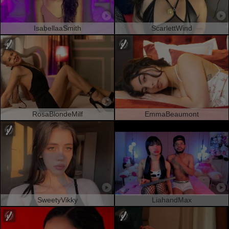
IsabellaaSmith
ScarlettWind
RosaBlondeMilf
EmmaBeaumont
SweetyVikky
LiahandMax