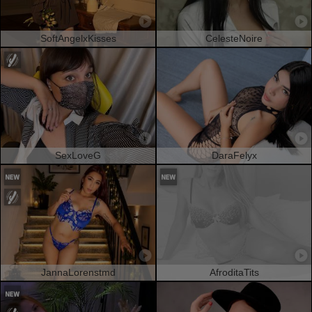
SoftAngelxKisses
CelesteNoire
SexLoveG
DaraFelyx
JannaLorenstmd
AfroditaTits