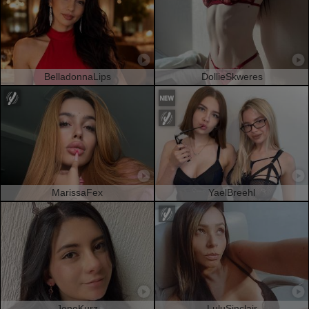
BelladonnaLips
DollieSkweres
MarissaFex
YaelBreehl
JeneKurz
LuluSinclair