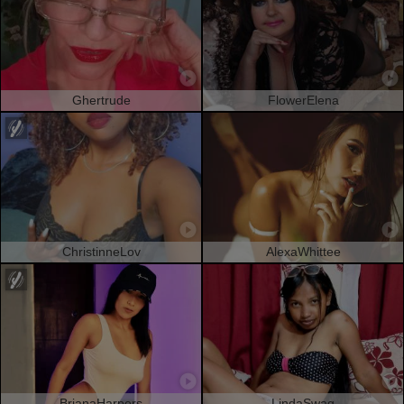
Ghertrude
FlowerElena
ChristinneLov
AlexaWhittee
BrianaHarpers
LindaSwag