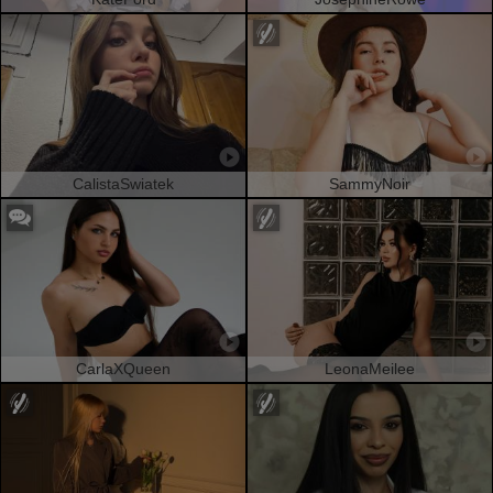
CalistaSwiatek
SammyNoir
CarlaXQueen
LeonaMeilee