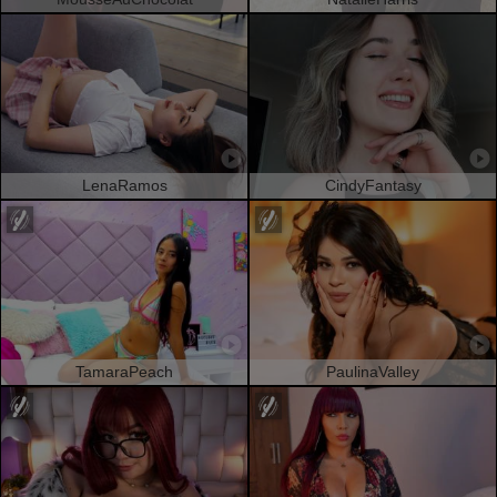
LenaRamos
CindyFantasy
TamaraPeach
PaulinaValley