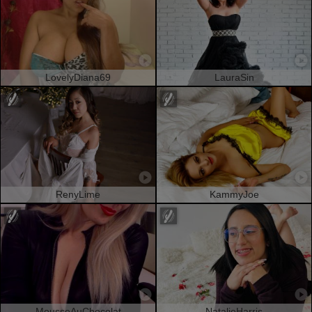
LovelyDiana69
LauraSin
RenyLime
KammyJoe
MousseAuChocolat
NatalieHarris