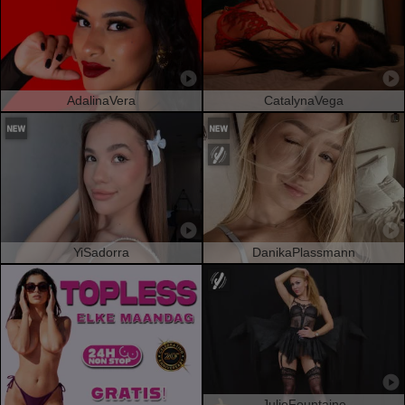
AdalinaVera
CatalynaVega
YiSadorra
DanikaPlassmann
JulieFountaine