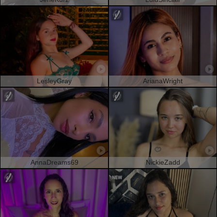
LesleyGray
ArianaWright
AnnaDreams69
NickieZadd