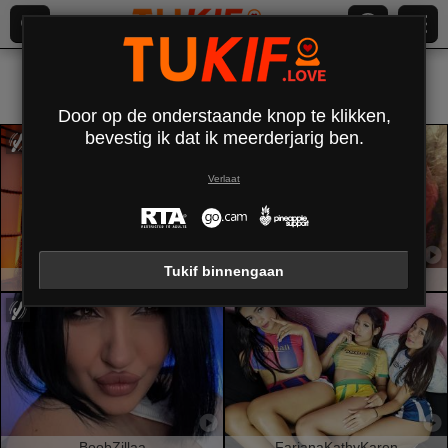
Alles (
378
)
Geschoren
×
Door op de onderstaande knop te klikken,
bevestig ik dat ik meerderjarig ben.
Verlaat
Tukif binnengaan
GreizSubKimura
FrenchieLilieFleur
BoobZillaa
FarianaKathyKaren