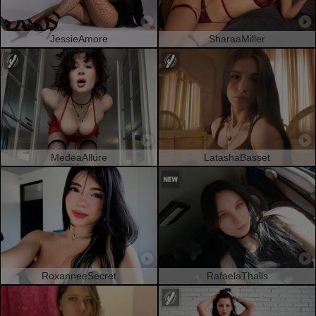
JessieAmore
SharaaMiller
MedeaAllure
LatashaBasset
RoxanneeSecret
RafaelaThalls