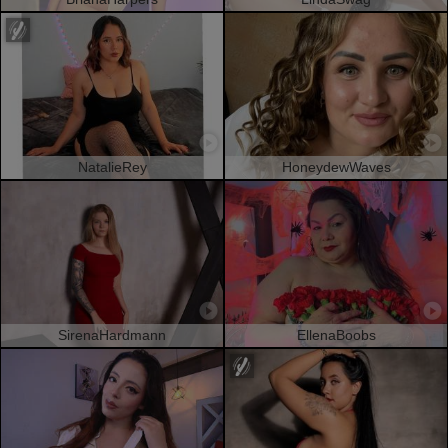
NatalieRey
HoneydewWaves
SirenaHardmann
EllenaBoobs