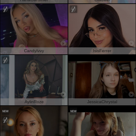
CandyIvvy
IsisFerrer
AylinRoze
JessicaChrystal