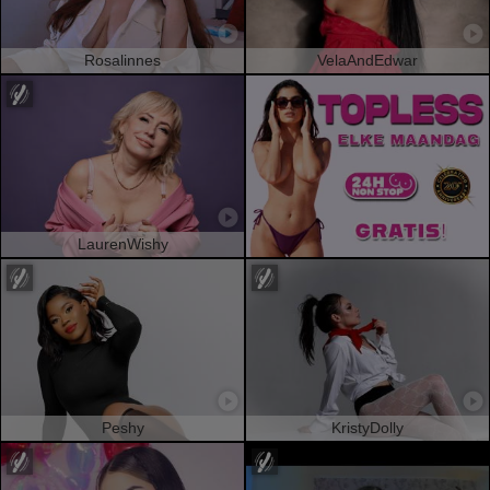
Rosalinnes
VelaAndEdwar
LaurenWishy
Peshy
KristyDolly