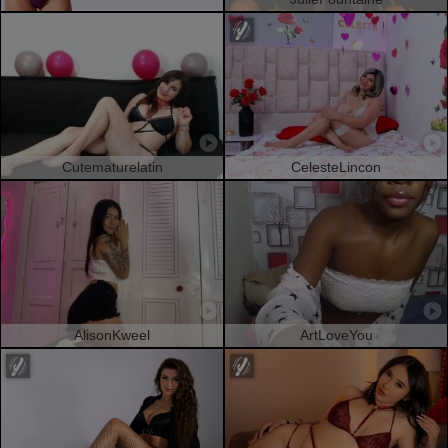
Cutematurelatin
CelesteLincon
AlisonKweel
ArtLoveYou