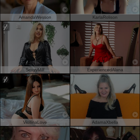
AmandaWesson
KarlaRolison
SexyyMilf
ExperiencedAlana
ViollinaLove
AdamaXbella