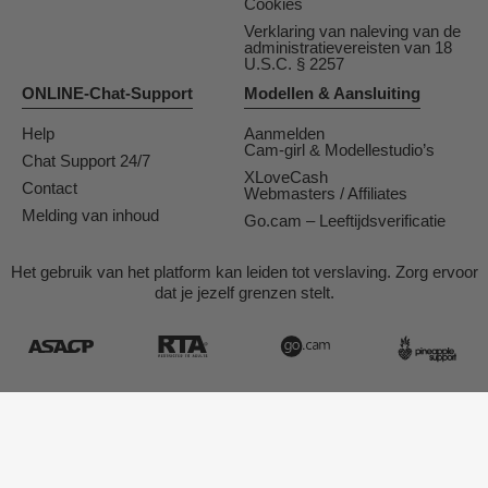
Cookies
Verklaring van naleving van de
administratievereisten van 18
U.S.C. § 2257
ONLINE-Chat-Support
Modellen & Aansluiting
Help
Aanmelden
Cam-girl & Modellestudio’s
Chat Support 24/7
XLoveCash
Contact
Webmasters / Affiliates
Melding van inhoud
Go.cam – Leeftijdsverificatie
Het gebruik van het platform kan leiden tot verslaving. Zorg ervoor
dat je jezelf grenzen stelt.
Concept & Realisatie General Platform services
/ E-Wallet services
© 2026
Tukif