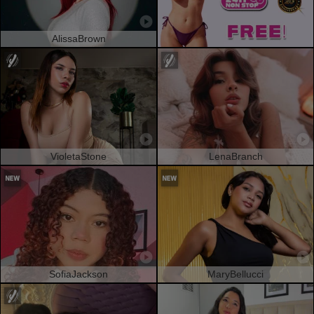
AlissaBrown
VioletaStone
LenaBranch
SofiaJackson
MaryBellucci