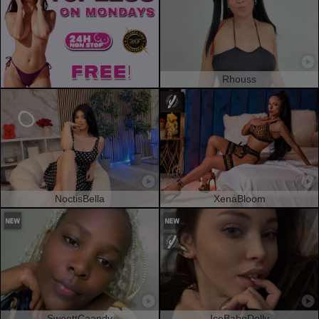
Rhouss
NoctisBella
XenaBloom
SweettCaandy
IceBabeDolly