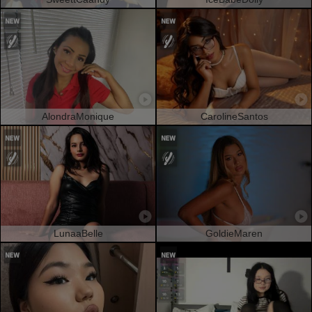
AlondraMonique
CarolineSantos
LunaaBelle
GoldieMaren