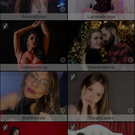
RamiraRowa
LuciadelaVega
GallienneGray
MikeAndAnna
MiaAmoretti
FarahCantre