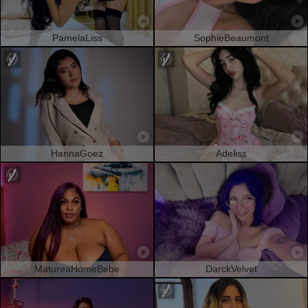
PamelaLiss
SophieBeaumont
HannaGoez
Adeliss
MatureaHomeBebe
DarckVelvet