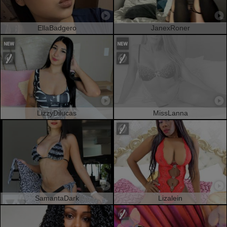
EllaBadgero
JanexRoner
LizzyDilucas
MissLanna
SamantaDark
Lizalein