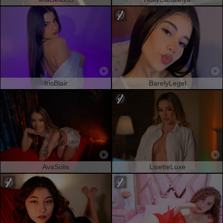
IrisBlair
BarelyLegel
AvaSolis
LisetteLuxe