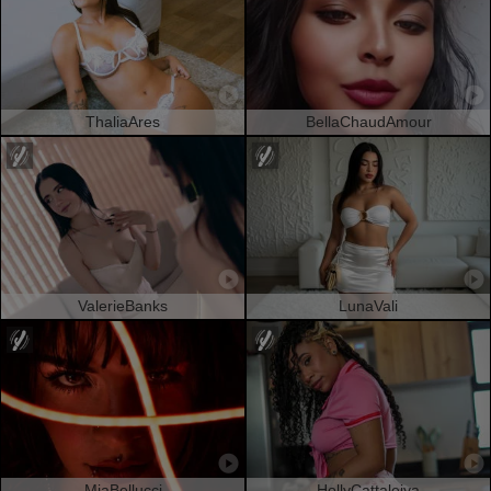
ThaliaAres
BellaChaudAmour
ValerieBanks
LunaVali
MiaBellucci
HollyCattaleiya