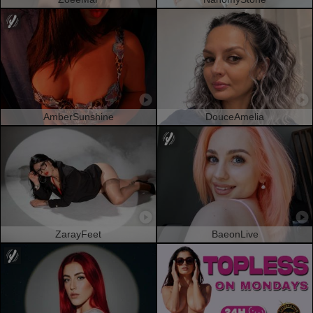
AmberSunshine
DouceAmelia
ZarayFeet
BaeonLive