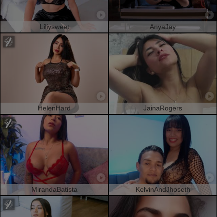
Liliysweet
AnyaJay
HelenHard
JainaRogers
MirandaBatista
KelvinAndJhoseth