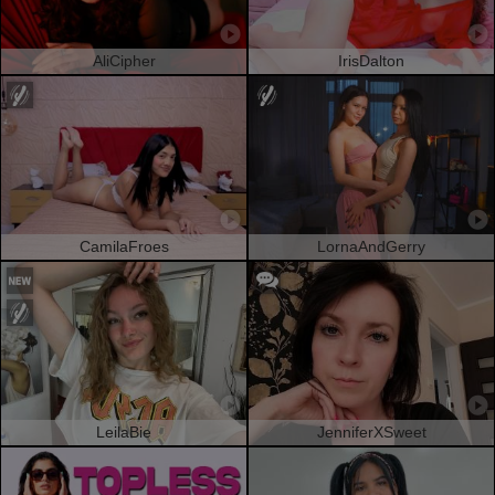
AliCipher
IrisDalton
CamilaFroes
LornaAndGerry
LeilaBie
JenniferXSweet