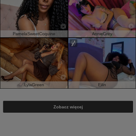
PamelaSweetCoquine
AnnieGrey
LylaGreen
Eilin
Zobacz więcej