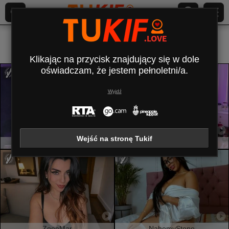
Wszyscy (
736
)
Ogolona
×
Klikając na przycisk znajdujący się w dole
oświadczam, że jestem pełnoletni/a.
Wyjdź
Wejść na stronę Tukif
AmirraLovely
Jenniferwild69
ZoeeMar
NahomyStone