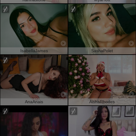
IsabellaJames
SashaPolet
AnaAnais
AishaRhodes