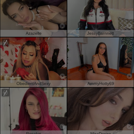
Azazelle
JessyBarnnett
ObedientAndSexy
AmmyHotty69
Rosalyn
MiraDesire