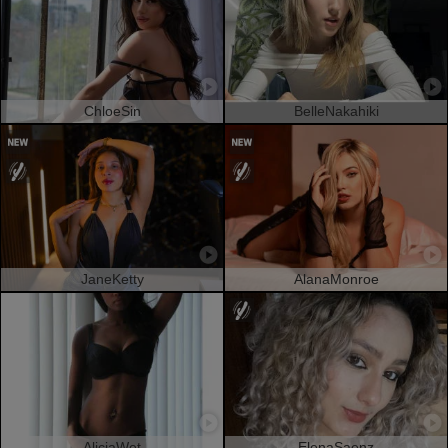
ChloeSin
BelleNakahiki
JaneKetty
AlanaMonroe
AliciaWet
ElenaSaenz