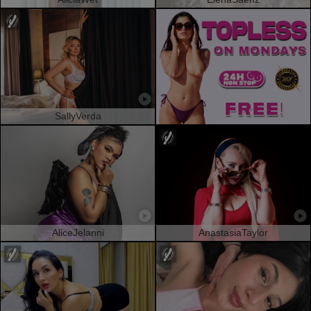
SallyVerda
AliceJelanni
AnastasiaTaylor