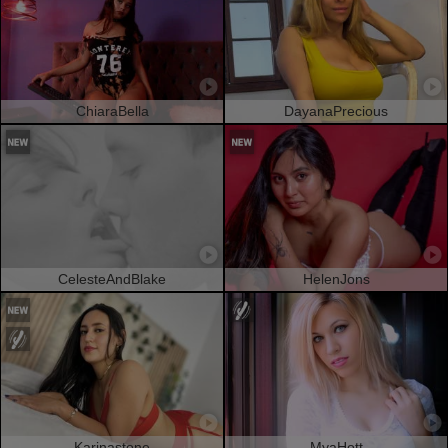
ChiaraBella
DayanaPrecious
CelesteAndBlake
HelenJons
Karinastone
MyaHott