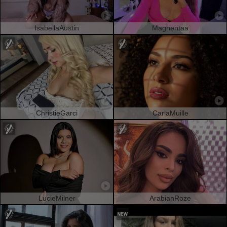
IsabellaAustin
Maghentaa
ChristieGarci
CarlaMuille
LucieMilner
ArabianRoze