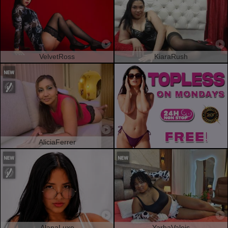
VelvetRoss
KiaraRush
AliciaFerrer
AlanaLuxe
YarhaValois