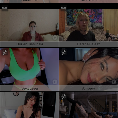
DorianCieslinski
DarlineHalasz
SexyLeea
Amberv