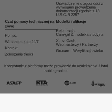
Oświadczenie o zgodności z
wymogami prowadzenia
dokumentacji zgodnie z 18
U.S.C. § 2257
Czat pomocy technicznej na
Modelki i afiliacje
żywo
Rejestracja
Cam-girl & modelka studyjna
Pomoc
XLoveCash
Wsparcie czatu 24/7
Webmasterzy / Partnerzy
Kontakt
Go.cam – Weryfikacja wieku
Zgłoszenie treści
Korzystanie z platformy może prowadzić do uzależnienia. Ustal
sobie granice.
Koncepcja i realizacja General Platform services
/ E-Wallet services
© 2026
Tukif