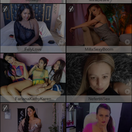
FelyLove
MillaSexyBoom
FarianaKathyKaren
NefertitiSex